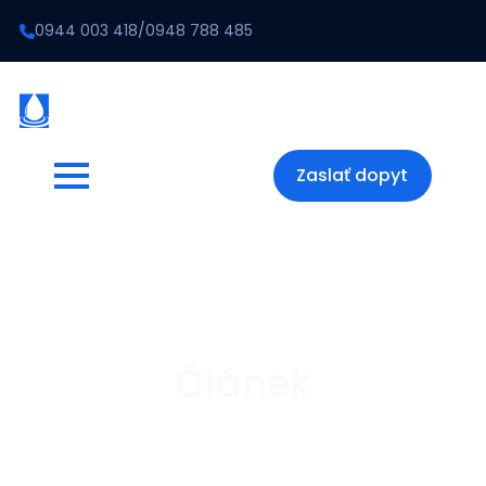
0944 003 418
/
0948 788 485
Zaslať dopyt
Článek