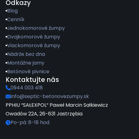
Odkazy
Blog
Cenník
Jednokomorové žumpy
Dvojkomorové žumpy
Viackomorové žumpy
Nádrže bez dna
Montážne jamy
Betónové pivnice
Kontaktujte nás
0944 003 418
info@septic-betonovezumpy.sk
PPHIU “SAŁEXPOL“ Paweł Marcin Sałkiewicz
Owadów 22A, 26-631 Jastrzębia
Po-pá: 8-18 hod