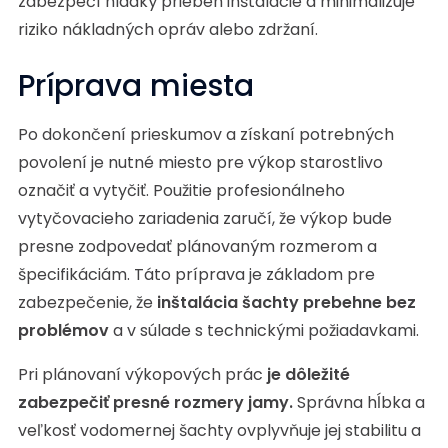
zabezpečí hladký priebeh inštalácie a minimalizuje
riziko nákladných opráv alebo zdržaní.
Príprava miesta
Po dokončení prieskumov a získaní potrebných
povolení je nutné miesto pre výkop starostlivo
označiť a vytyčiť. Použitie profesionálneho
vytyčovacieho zariadenia zaručí, že výkop bude
presne zodpovedať plánovaným rozmerom a
špecifikáciám. Táto príprava je základom pre
zabezpečenie, že
inštalácia šachty prebehne bez
problémov
a v súlade s technickými požiadavkami.
Pri plánovaní výkopových prác
je dôležité
zabezpečiť presné rozmery jamy.
Správna hĺbka a
veľkosť vodomernej šachty ovplyvňuje jej stabilitu a