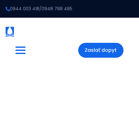
0944 003 418
/
0948 788 485
Zaslať dopyt
Dveře – rovné