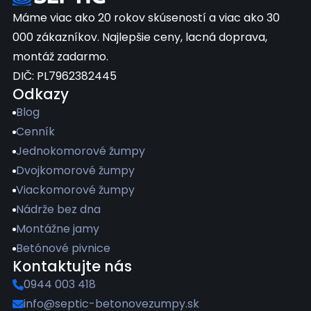
Máme viac ako 20 rokov skúseností a viac ako 30
000 zákazníkov. Najlepšie ceny, lacná doprava,
montáž zadarmo.
DIČ: PL7962382445
Odkazy
Blog
Cenník
Jednokomorové žumpy
Dvojkomorové žumpy
Viackomorové žumpy
Nádrže bez dna
Montážne jamy
Betónové pivnice
Kontaktujte nás
0944 003 418
info@septic-betonovezumpy.sk