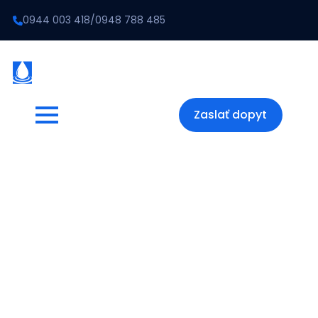
0944 003 418
/
0948 788 485
Zaslať dopyt
Vrchná doska –
štandard